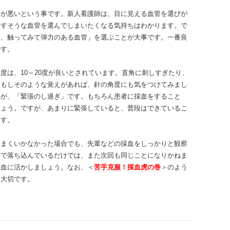
方が悪いという事です。新人看護師は、目に見える血管を選びが
やすそうな血管を選んでしまいたくなる気持ちはわかります。で
も、触ってみて弾力のある血管」を選ぶことが大事です。一番良
です。
度は、10～20度が良いとされています。直角に刺しすぎたり、
？もしそのような覚えがあれば、針の角度にも気をつけてみまし
のが、「緊張のし過ぎ」です。もちろん患者に採血をすること
しょう。ですが、あまりに緊張していると、普段はできているこ
ます。
うまくいかなかった場合でも、先輩などの採血をしっかりと観察
」で落ち込んでいるだけでは、また次回も同じことになりかねま
採血に活かしましょう。なお、＜
苦手克服！採血虎の巻
＞のよう
も大切です。